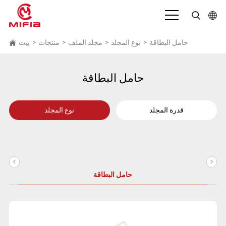
بالعربية
حامل البطاقة
>
نوع المجلد
>
مجلد الملف
>
منتجات
>
بيت
English
حامل البطاقة
Deutsch
Español
قدرة المجلد
نوع المجلد
Français
Bahasa Indonesia
<
>
Italiano
حامل البطاقة
日本語
Português
Русский язык