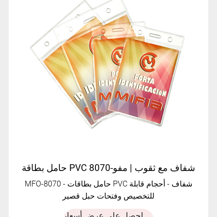
حامل بطاقة PVC شفاف مع ثقوب | مفو-8070
MFO-8070 - حامل بطاقات PVC شفاف - أحجام قابلة
للتخصيص وفتحات حبل قصير
احصل على عرض أسعار