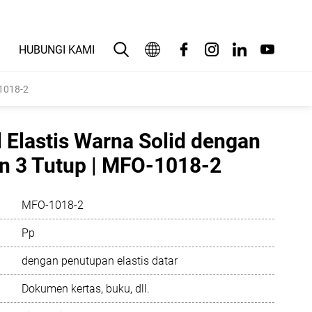
HUBUNGI KAMI
Bahasa Indonesia
-1018-2
English
l Elastis Warna Solid dengan
بالعربية
n 3 Tutup | MFO-1018-2
Deutsch
MFO-1018-2
Español
Pp
Français
dengan penutupan elastis datar
Italiano
Dokumen kertas, buku, dll.
日本語