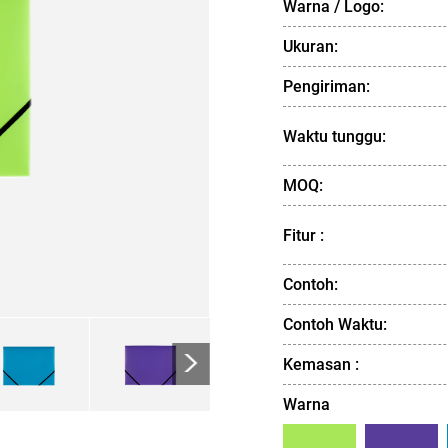
Warna / Logo:
Ukuran:
Pengiriman:
Waktu tunggu:
MOQ:
Fitur :
Contoh:
Contoh Waktu:
>
Kemasan :
Warna