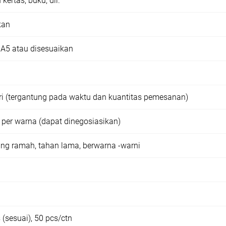
ertas, buku, dll.
kan
 A5 atau disesuaikan
ri (tergantung pada waktu dan kuantitas pemesanan)
 per warna (dapat dinegosiasikan)
ng ramah, tahan lama, berwarna -warni
 (sesuai), 50 pcs/ctn