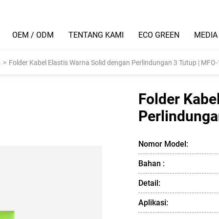
OEM / ODM
TENTANG KAMI
ECO GREEN
MEDIA
s
>
Folder Kabel Elastis Warna Solid dengan Perlindungan 3 Tutup | MFO
Folder Kabe
Perlindunga
Nomor Model:
Bahan :
Detail:
Aplikasi: