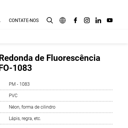
A
CONTATE-NOS
Português
English
 Redonda de Fluorescência
بالعربية
FO-1083
Deutsch
PM - 1083
Español
PVC
Français
Néon, forma de cilindro
Bahasa Indonesia
Lápis, regra, etc.
Italiano