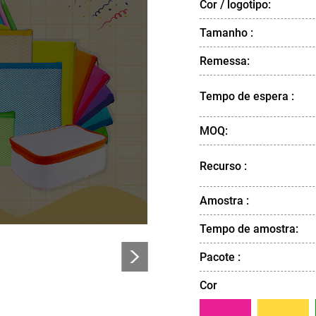
Cor / logotipo:
Tamanho :
Remessa:
Tempo de espera :
MOQ:
Recurso :
Amostra :
Tempo de amostra:
>
Pacote :
Cor