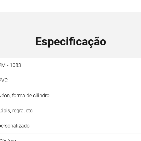
Especificação
PM - 1083
PVC
Néon, forma de cilindro
Lápis, regra, etc.
personalizado
22x7cm