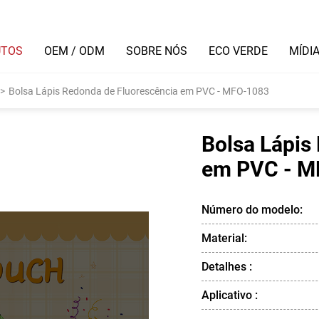
UTOS
OEM / ODM
SOBRE NÓS
ECO VERDE
MÍDI
>
Bolsa Lápis Redonda de Fluorescência em PVC - MFO-1083
Bolsa Lápis
em PVC - M
Número do modelo:
Material:
Detalhes :
Aplicativo :