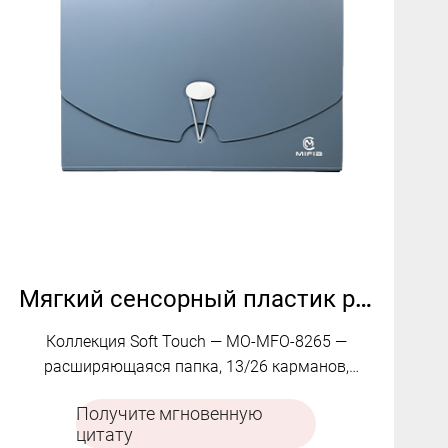
Мягкий сенсорный пластик расширяющийся папка файлов | MO-MFO-8265
Коллекция Soft Touch — MO-MFO-8265 —
расширяющаяся папка, 13/26 карманов,
круглый клапан, эластичная застежка-шнурок,
Получите мгновенную
большой размер Ca
цитату