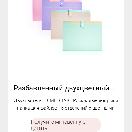
Разбавленный двухцветный файл | B-MFO-128
Двухцветная -B-MFO-128 - Раскладывающаяся
папка для файлов - 5 отделений с цветными
разделителями
Получите мгновенную
цитату