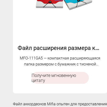
Файл расширения размера кошелька | МФО-111ГА5
MFO-111GA5 — компактная расширяющаяся
папка размером с бумажник с тисненой
текстурой, прозрачными внутренними
Получите мгновенную
карманами и надежной эластичной застежкой
цитату
на пуговицы для повседневной организации.
Файл аккордеонов Mifia опытен для предоставлени