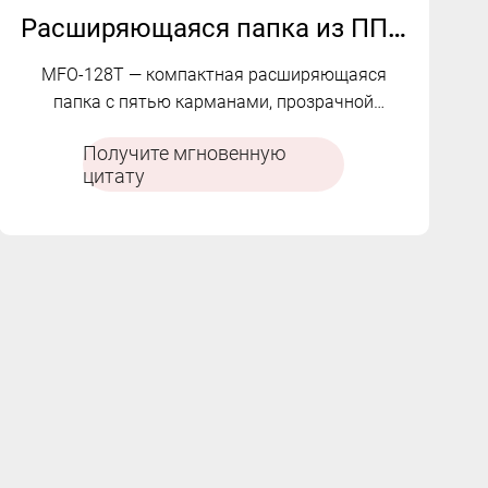
Расширяющаяся папка из ПП с 5 карманами | МФО-128Т
MFO-128T — компактная расширяющаяся
папка с пятью карманами, прозрачной
обложкой, внутренними отделениями
Получите мгновенную
пастельных тонов, возможностью печати и
цитату
деталями логотипа из серебряной фольги.