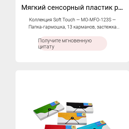
Мягкий сенсорный пластик расширяющийся папка файлов | MO-MFO-123s
Коллекция Soft Touch — MO-MFO-123S —
Папка-гармошка, 13 карманов, застежка
соответствующего цвета, большая
Получите мгновенную
вместимость
цитату