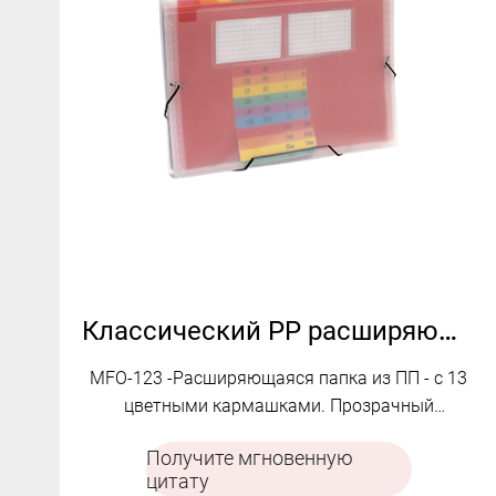
Классический PP расширяющийся файл | 13 карманов | Прозрачный диагональный дизайн | MFO-123
MFO-123 -Расширяющаяся папка из ПП - с 13
цветными кармашками. Прозрачный
диагональный дизайн и визитница,
Получите мгновенную
эластичная застежка.
цитату