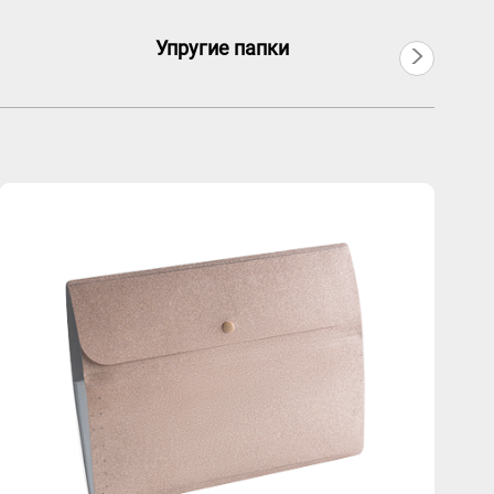
>
Упругие папки
Кольц
日本語
Português