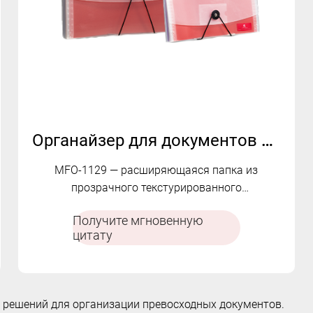
Органайзер для документов из ПП-аккордеона | МФО-1129
MFO-1129 — расширяющаяся папка из
прозрачного текстурированного
полипропилена с 13 яркими отделениями,
Получите мгновенную
карманом для карточек и надежной
цитату
эластичной застежкой для эффективной
организации документов.
я решений для организации превосходных документов.