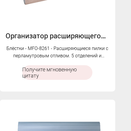
Организатор расширяющегося блока блеска | MFO-8261
Блёстки - MFO-8261 - Расширяющиеся пилки с
перламутровым отливом. 5 отделений и
надежная застежка на пуговицы.
Получите мгновенную
цитату