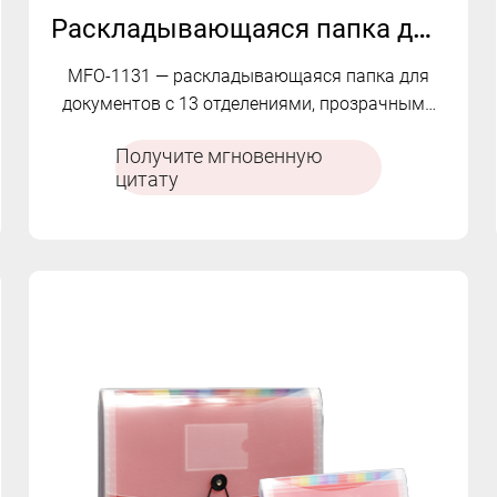
Раскладывающаяся папка для файлов с 13 отделениями | МФО-1131
MFO-1131 — раскладывающаяся папка для
документов с 13 отделениями, прозрачными
внутренними карманами и эластичной
Получите мгновенную
застежкой на шнурке для организованной
цитату
классификации и хранения документов.