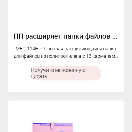
ПП расширяет папки файлов с 13 карманами | MFO-114H
MFO-114H — Прочная расширяющаяся папка
для файлов из полипропилена с 13 карманами
и надежной застежкой-пряжкой.
Получите мгновенную
цитату