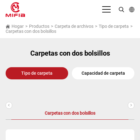
Español
Hogar
>
Productos
>
Carpeta de archivos
>
Tipo de carpeta
>
Carpetas con dos bolsillos
English
بالعربية
Carpetas con dos bolsillos
Deutsch
Tipo de carpeta
Capacidad de carpeta
Français
Bahasa Indonesia
Italiano
<
>
日本語
Carpetas con dos bolsillos
Português
Русский язык