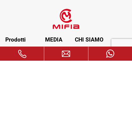
Prodotti
MEDIA
CHI SIAMO
Cartella di file
Notizia
Introduzione dell'azienda
Copertina del libro
Mostra
Perché scegliere noi
Tasto con cerniera
Video
Cartoleria creativa
Scaricamento
Applicazione
FAQ
Caso
Contattaci
Jennifer Zheng