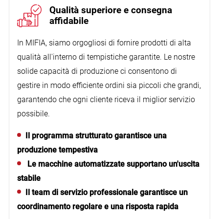
Qualità superiore e consegna
affidabile
In MIFIA, siamo orgogliosi di fornire prodotti di alta
qualità all'interno di tempistiche garantite. Le nostre
solide capacità di produzione ci consentono di
gestire in modo efficiente ordini sia piccoli che grandi,
Comunicazione molto fluida
garantendo che ogni cliente riceva il miglior servizio
possibile.
Il programma strutturato garantisce una
produzione tempestiva
Al cliente ha apprezzato molto la nostra qualità
Le macchine automatizzate supportano un'uscita
e le vendite stavano andando molto bene.
stabile
Il team di servizio professionale garantisce un
coordinamento regolare e una risposta rapida