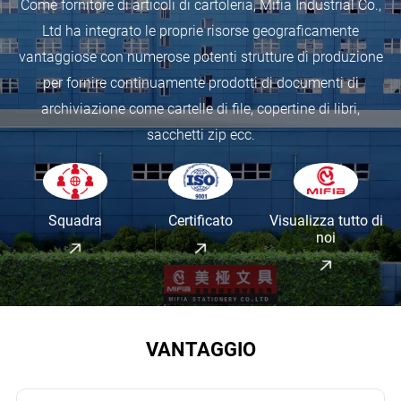
Come fornitore di articoli di cartoleria, Mifia Industrial Co.,
Ltd ha integrato le proprie risorse geograficamente
vantaggiose con numerose potenti strutture di produzione
per fornire continuamente prodotti di documenti di
archiviazione come cartelle di file, copertine di libri,
sacchetti zip ecc.
Carica molto bene il contenitore
Squadra
Certificato
Visualizza tutto di
noi
La qualità era estrema buona, in modo che il
Il cliente è molto lieto di lavorare con il nostro
Il cliente avrebbe acquistato da noi solo a causa
Il servizio di Mifia è sempre in tempo.
cliente non voglia venderli ...
team efficiente.
del nostro buon servizio e qualità.
VANTAGGIO