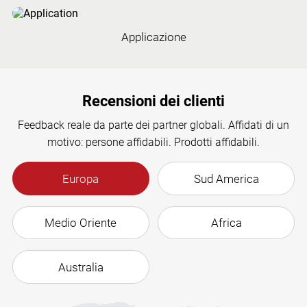
Applicazione
Recensioni dei clienti
Feedback reale da parte dei partner globali. Affidati di un
motivo: persone affidabili. Prodotti affidabili.
Europa
Sud America
Medio Oriente
Africa
La collaborazione con noi e la nostra azienda è
la migliore di tutte le aziende che conosce.
Australia