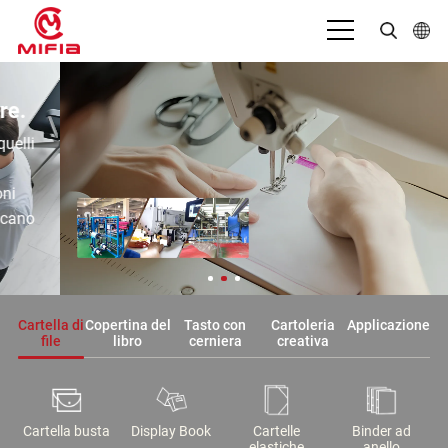
Italiano
er affidabili. Le tue esigenze, il
English
ro impegno.
بالعربية
cetto al completamento, ti abbiamo coperto. Se si
di cartelle personalizzate, sacchetti con cerniera o
Deutsch
ni su misura, siamo al tuo fianco con una
Español
one affidabile e un'eccellente competenza.
Français
Bahasa Indonesia
Cartella di
Copertina del
Tasto con
Cartoleria
Applicazione
file
libro
cerniera
creativa
日本語
Português
Cartella busta
Display Book
Cartelle
Binder ad
Русский язык
elastiche
anello