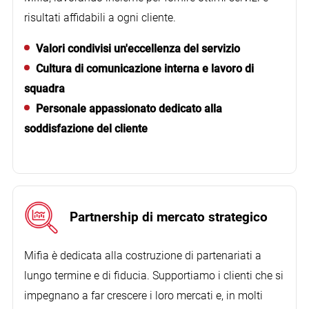
risultati affidabili a ogni cliente.
Valori condivisi un'eccellenza del servizio
Il cliente
’
S Artworks ha avuto problemi, abbiamo contribuito
Cultura di comunicazione interna e lavoro di
a scoprirlo e risolverlo in tempo.
squadra
Personale appassionato dedicato alla
soddisfazione del cliente
Partnership di mercato strategico
Mifia è dedicata alla costruzione di partenariati a
lungo termine e di fiducia. Supportiamo i clienti che si
impegnano a far crescere i loro mercati e, in molti