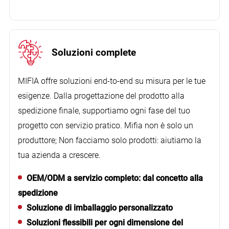
Soluzioni complete
MIFIA offre soluzioni end-to-end su misura per le tue
Rapporti ad alta valutazione che abbiamo
esigenze. Dalla progettazione del prodotto alla
costruito nel corso degli anni
spedizione finale, supportiamo ogni fase del tuo
progetto con servizio pratico. Mifia non è solo un
produttore; Non facciamo solo prodotti: aiutiamo la
Il cliente era molto soddisfatto del nostro lavoro;
tua azienda a crescere.
I prodotti sembrano fantastici!
OEM/ODM a servizio completo: dal concetto alla
spedizione
Soluzione di imballaggio personalizzato
Soluzioni flessibili per ogni dimensione del