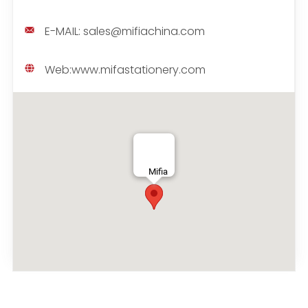
E-MAIL:
sales@mifiachina.com
Web:
www.mifastationery.com
Mifia