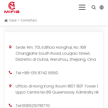
Italiano
Casa
>
Contattaci
English
بالعربية
Sede: Rm. 701, Edificio Honghai, No. 168
Deutsch
Changjiahe South Road, Louqiao Street,
Español
Distretto di Ouhai, Wenzhou, Zhejiang, Cina
Français
Tel:
+86-135 8742 5950
Bahasa Indonesia
Ufficio di Hong Kong: Room 1807 18/F Tower 1
日本語
Lippo Centre No.89 Queensway Admiralty Hk
Português
Tel:
0085251781770
Русский язык