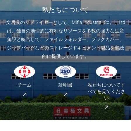
顧客は私たちの製品と私たちのチームが働いて
顧客は私たちの完璧な製品と平和になっていま
ミフィアはプロの会社であり、彼が中国から扱
いるのが好きです。
す。
った最高の1つです。
私たちについて
文房具のサプライヤーとして、Mifia Industrial Co。、Ltd
は、独自の地理的に有利なリソースを多数の強力な生産
施設と統合して、ファイルフォルダー、ブックカバー、
ジップバッグなどのストレージドキュメント製品を継続
的に提供しています。
チーム
証明書
私たちについてす
べてを見てくださ
い
品質は非常に良かったので、顧客はそれらを売
顧客は、私たちの効率的なチームと協力できる
顧客は、私たちの良いサービスと品質のために
Mifiaのサービスは常に時間内に。
りたくないようにしました...
ことを非常に喜んでいます。
のみ私たちから購入します。