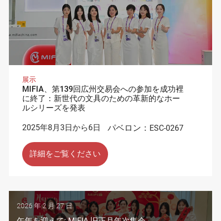
展示
MIFIA、第139回広州交易会への参加を成功裡
に終了：新世代の文具のための革新的なホー
ルシリーズを発表
2025年8月3日から6日
パベロン：
ESC-0267
詳細をご覧ください
2026 年 2 月 27 日
午年を迎えて: MIFIA 旧正月年次集会