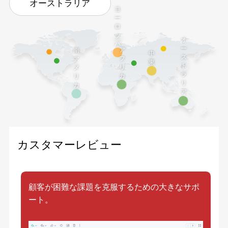
オーストラリア
ヨ
ー
ロ
ッ
オ
パ
ー
ア
南
中
ス
フ
ア
東
ト
リ
メ
ラ
カ
リ
リ
カ
ア
カスタマーレビュー
顧客が困難な課題を克服するための大きなサポ
ート。