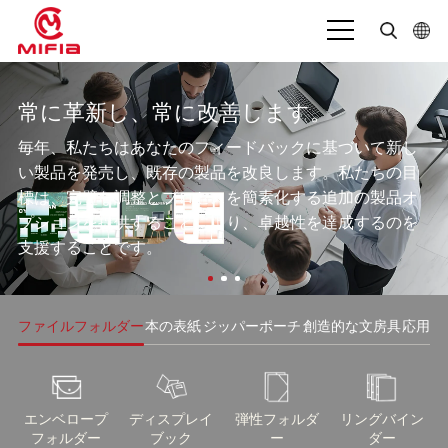
日本語
常に革新し、常に改善します。
English
私たちと私たちの会社との協力は、彼が知って
毎年、私たちはあなたのフィードバックに基づいて新し
بالعربية
いるすべての企業の中で最高のものです。
い製品を発売し、既存の製品を改良します。私たちの目
標は、完璧な調整とプロセスを簡素化する追加の製品オ
Deutsch
プションを提供することにより、卓越性を達成するのを
Español
支援することです。
Français
Bahasa Indonesia
ファイルフォルダー
本の表紙
ジッパーポーチ
創造的な文房具
応用
Italiano
Português
エンベロープ
ディスプレイ
弾性フォルダ
リングバイン
フォルダー
ブック
ー
ダー
Русский язык