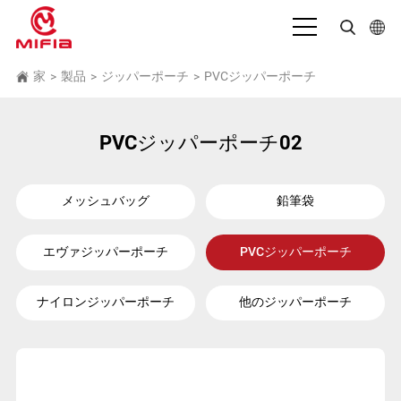
日本語
家
製品
ジッパーポーチ
PVCジッパーポーチ
>
>
>
English
PVCジッパーポーチ02
بالعربية
Deutsch
メッシュバッグ
鉛筆袋
Español
Français
エヴァジッパーポーチ
PVCジッパーポーチ
Bahasa Indonesia
ナイロンジッパーポーチ
他のジッパーポーチ
Italiano
Português
Русский язык