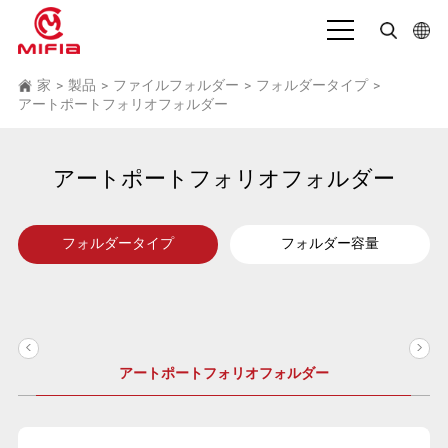
日本語
家
製品
ファイルフォルダー
フォルダータイプ
>
>
>
>
アートポートフォリオフォルダー
English
بالعربية
アートポートフォリオフォルダー
Deutsch
Español
フォルダータイプ
フォルダー容量
Français
Bahasa Indonesia
<
>
Italiano
アートポートフォリオフォルダー
Português
Русский язык