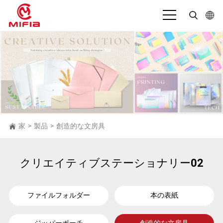
日本語
English
بالعربية
Deutsch
Español
家
製品
創造的な文房具
>
>
Français
Bahasa Indonesia
クリエイティブステーショナリー02
Italiano
ファイルフォルダー
本の表紙
Português
Русский язык