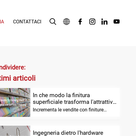
IA
CONTATTACI
Italiano
English
بالعربية
ndividere:
timi articoli
Deutsch
Español
In che modo la finitura
superficiale trasforma l'attrattiva
Français
e le vendite sugli scaffali di
Incrementa le vendite con finiture
articoli di cancelleria
superficiali premium per articoli di
cancelleria personalizzati. Migliora
personalizzati
Bahasa Indonesia
l'attrattiva sullo scaffale, costruisci il
Ingegneria dietro l'hardware
marchio
日本語