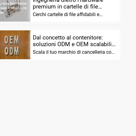
premium in cartelle di file
pesanti...
Cerchi cartelle di file affidabili e
resistenti? Uniamo la scienza avanzata
dei materiali...
Dal concetto al contenitore:
soluzioni ODM e OEM scalabili
per...
Scala il tuo marchio di cancelleria con
MIFIA. Offriamo soluzioni ODM/OEM
flessibili, pre...