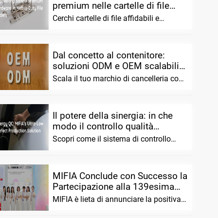
premium nelle cartelle di file
pesanti
Cerchi cartelle di file affidabili e
Português
resistenti? Combiniamo la scienza dei
materiali avanzata con la precisione
Русский язык
Dal concetto al contenitore:
soluzioni ODM e OEM scalabili
per marchi di articoli di
Scala il tuo marchio di cancelleria con
cancelleria
MIFIA. Offriamo soluzioni ODM/OEM
flessibili, prototipi pre-testati,
Il potere della sinergia: in che
modo il controllo qualità
interdipartimentale di MIFIA
Scopri come il sistema di controllo
garantisce tassi di difetto
qualità interdipartimentale di MIFIA
unifica i team di vendita, produzione e
estremamente bassi nelle
progettazione per raggiungere gli
produzioni di massa...
MIFIA Conclude con Successo la
obiettivi desiderati
Partecipazione alla 139esima
Fiera di Canton: Presentiamo
MIFIA è lieta di annunciare la positiva
l'Innovativo Hole...
conclusione della sua partecipazione
alla 139a China Impor