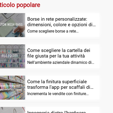
ticolo popolare
Borse in rete personalizzate:
dimensioni, colore e opzioni di
design per...
Come scegliere borse a rete
personalizzate per ordini all'ingrosso
(ottimi di dimensioni, materiale e
design...
Come scegliere la cartella dei
file giusta per la tua attività
Nell'ambiente aziendale dinamico di
oggi, un'organizzazione efficace non è
più una...
Come la finitura superficiale
trasforma l'app per scaffali di
cancelleria personalizzata...
Incrementa le vendite con finiture
superficiali premium per articoli di
cancelleria personalizzati. Migliora lo
scaffale...
Ingegneria dietro l'hardware