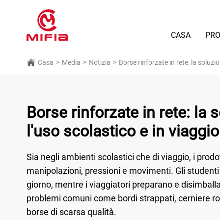
CASA
PRO
Casa
>
Media
>
Notizia
>
Borse rinforzate in rete: la soluzio
Borse rinforzate in rete: la 
l'uso scolastico e in viaggio
Sia negli ambienti scolastici che di viaggio, i prod
manipolazioni, pressioni e movimenti. Gli studenti 
giorno, mentre i viaggiatori preparano e disimball
problemi comuni come bordi strappati, cerniere 
borse di scarsa qualità.