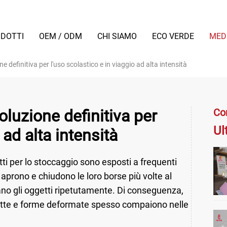
DOTTI
OEM / ODM
CHI SIAMO
ECO VERDE
MED
ne definitiva per l'uso scolastico e in viaggio ad alta intensità
soluzione definitiva per
Co
Ul
 ad alta intensità
otti per lo stoccaggio sono esposti a frequenti
aprono e chiudono le loro borse più volte al
ano gli oggetti ripetutamente. Di conseguenza,
rotte e forme deformate spesso compaiono nelle