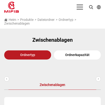
Deutsch
Heim
>
Produkte
>
Dateiordner
>
Ordnertyp
>
Zwischenablagen
English
بالعربية
Zwischenablagen
Español
Ordnertyp
Ordnerkapazität
Français
Bahasa Indonesia
Italiano
<
>
日本語
Zwischenablagen
Português
Русский язык