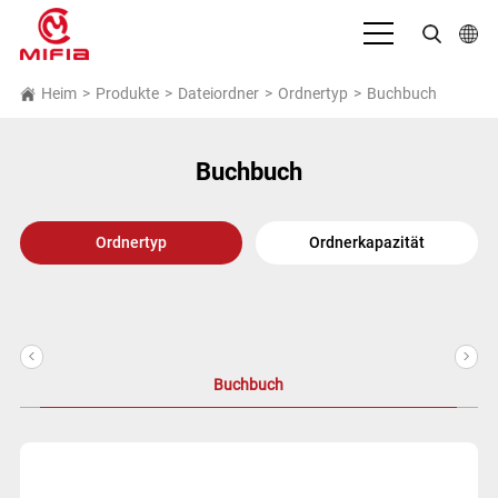
Deutsch
Heim
>
Produkte
>
Dateiordner
>
Ordnertyp
>
Buchbuch
English
Buchbuch
بالعربية
Español
Ordnertyp
Ordnerkapazität
Français
Bahasa Indonesia
<
>
Italiano
Buchbuch
日本語
Português
Русский язык