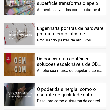
superfície transforma o apelo e
as vendas das prateleiras de
Aumente as vendas com acabamento
papelaria personalizada
superficial premium para papelaria
personalizada. Aumente o apelo nas
prateleiras e construa a marca
Engenharia por trás de hardware
premium em pastas de
arquivos para serviços pesados
Procurando pastas de arquivos
confiáveis ​​e resistentes? Combinamos
ciência de materiais avançada com
precisão ha
Do conceito ao contêiner:
soluções escalonáveis ​​de ODM
e OEM para marcas de
Amplie sua marca de papelaria com
papelaria
MIFIA. Oferecemos soluções flexíveis
ODM/OEM, protótipos pré-testados,
O poder da sinergia: como o
controle de qualidade entre
departamentos da MIFIA
Descubra como o sistema de controle
garante taxas de defeitos
de qualidade entre departamentos da