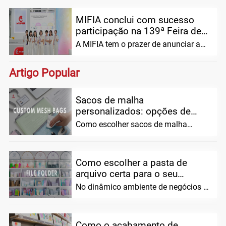
MIFIA unifica as equipes de vendas,
extremamente baixas em pro...
produção e design para alcançar
MIFIA conclui com sucesso
participação na 139ª Feira de
Cantão: Apresentando o
A MIFIA tem o prazer de anunciar a
inovador Hole...
conclusão bem sucedida da sua
participação na 139ª edição da China
Artigo Popular
Import
Sacos de malha
personalizados: opções de
tamanho, cor e design para...
Como escolher sacos de malha
personalizados para pedidos em
grandes quantidades (opções de
tamanho, material e design...
Como escolher a pasta de
arquivo certa para o seu
negócio
No dinâmico ambiente de negócios de
hoje, uma organização eficaz não é
mais uma...
Como o acabamento de