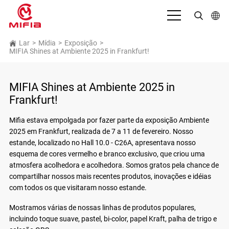
Português
Lar
>
Mídia
>
Exposição
>
MIFIA Shines at Ambiente 2025 in Frankfurt!
English
بالعربية
MIFIA Shines at Ambiente 2025 in
Frankfurt!
Deutsch
Mifia estava empolgada por fazer parte da exposição Ambiente
Español
2025 em Frankfurt, realizada de 7 a 11 de fevereiro. Nosso
estande, localizado no Hall 10.0 - C26A, apresentava nosso
Français
esquema de cores vermelho e branco exclusivo, que criou uma
Bahasa Indonesia
atmosfera acolhedora e acolhedora. Somos gratos pela chance de
compartilhar nossos mais recentes produtos, inovações e idéias
Italiano
com todos os que visitaram nosso estande.
日本語
Mostramos várias de nossas linhas de produtos populares,
incluindo toque suave, pastel, bi-color, papel Kraft, palha de trigo e
Русский язык