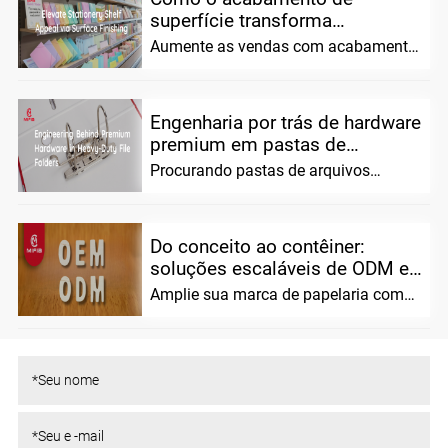
superfície transforma
aplicativos de prateleira de
Aumente as vendas com acabamento
papel...
superficial premium para papelaria
personalizada. Melhorar a prateleira...
Engenharia por trás de hardware
premium em pastas de
arquivos re...
Procurando pastas de arquivos
confiáveis ​​e resistentes? Combinamos
ciência avançada de materiais...
Do conceito ao contêiner:
soluções escaláveis ​​de ODM e
OEM para...
Amplie sua marca de papelaria com
MIFIA. Oferecemos soluções flexíveis
ODM/OEM, pré...