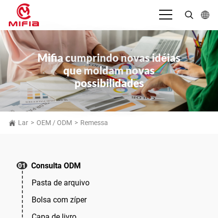
Português
Mifia cumprindo novas idéias
English
que moldam novas
بالعربية
possibilidades
Deutsch
Español
Lar
>
OEM / ODM
>
Remessa
Français
Bahasa Indonesia
Consulta ODM
01
Italiano
Pasta de arquivo
日本語
Bolsa com zíper
Русский язык
Capa de livro