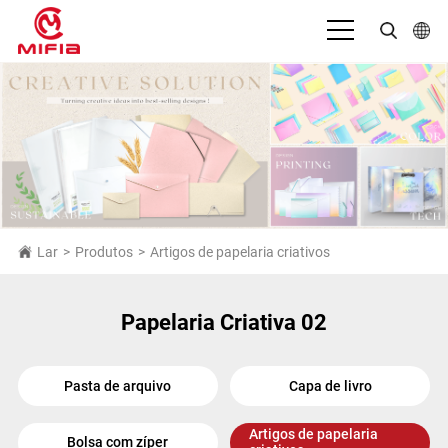
Português
English
بالعربية
Deutsch
Español
Lar
>
Produtos
>
Artigos de papelaria criativos
Français
Papelaria Criativa 02
Bahasa Indonesia
Italiano
Pasta de arquivo
Capa de livro
日本語
Artigos de papelaria
Русский язык
Bolsa com zíper