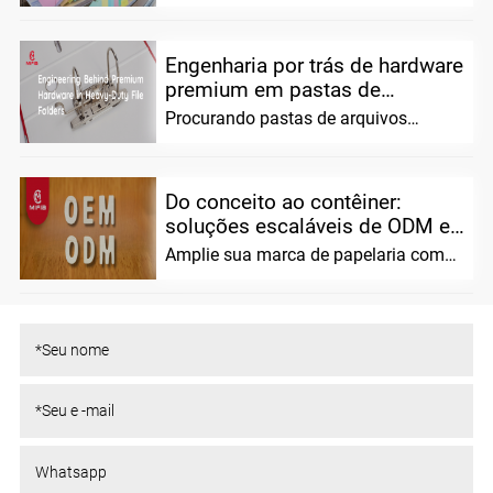
papel...
superficial premium para papelaria
personalizada. Melhorar a prateleira...
Engenharia por trás de hardware
premium em pastas de
arquivos re...
Procurando pastas de arquivos
confiáveis ​​e resistentes? Combinamos
ciência avançada de materiais...
Do conceito ao contêiner:
soluções escaláveis ​​de ODM e
OEM para...
Amplie sua marca de papelaria com
MIFIA. Oferecemos soluções flexíveis
ODM/OEM, pré...