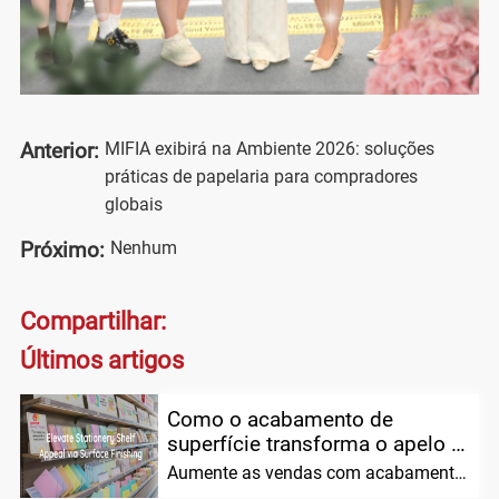
MIFIA exibirá na Ambiente 2026: soluções
Anterior:
práticas de papelaria para compradores
globais
Nenhum
Próximo:
Compartilhar:
Últimos artigos
Como o acabamento de
superfície transforma o apelo e
as vendas das prateleiras de
Aumente as vendas com acabamento
papelaria personalizada
superficial premium para papelaria