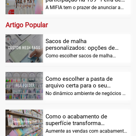
Cantão: Apresentando o
A MIFIA tem o prazer de anunciar a
inovador Hole...
conclusão bem sucedida da sua
participação na 139ª edição da China
Artigo Popular
Import
Sacos de malha
personalizados: opções de
tamanho, cor e design para...
Como escolher sacos de malha
personalizados para pedidos em
grandes quantidades (opções de
tamanho, material e design...
Como escolher a pasta de
arquivo certa para o seu
negócio
No dinâmico ambiente de negócios de
hoje, uma organização eficaz não é
mais uma...
Como o acabamento de
superfície transforma
aplicativos de prateleira de
Aumente as vendas com acabamento