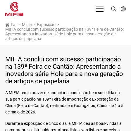
Português
Lar
>
Mídia
>
Exposição
>
MIFIA conclui com sucesso participação na 139ª Feira de Cantão:
Apresentando a inovadora série Hole para a nova geração de
English
artigos de papelaria
بالعربية
MIFIA conclui com sucesso participação
Deutsch
na 139ª Feira de Cantão: Apresentando a
Español
inovadora série Hole para a nova geração
de artigos de papelaria
Français
A MIFIA tem o prazer de anunciar a conclusão bem sucedida da
Bahasa Indonesia
sua participação na 139ª Feira de Importação e Exportação da
Italiano
China (Feira de Cantão), realizada em Guangzhou, China, de 1 a 5
de maio de 2026.
日本語
Durante a exposição de cinco dias, a MIFIA deu as boas-vindas a
Русский язык
compradores, distribuidores, atacadistas, varejistas e parceiros