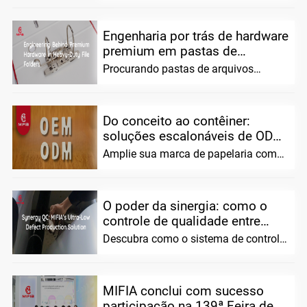
personalizada. Aumente o apelo nas
prateleiras e construa a marca
Engenharia por trás de hardware
premium em pastas de
arquivos para serviços pesados
Procurando pastas de arquivos
confiáveis ​​e resistentes? Combinamos
ciência de materiais avançada com
precisão ha
Do conceito ao contêiner:
soluções escalonáveis ​​de ODM
e OEM para marcas de
Amplie sua marca de papelaria com
papelaria
MIFIA. Oferecemos soluções flexíveis
ODM/OEM, protótipos pré-testados,
O poder da sinergia: como o
controle de qualidade entre
departamentos da MIFIA
Descubra como o sistema de controle
garante taxas de defeitos
de qualidade entre departamentos da
MIFIA unifica as equipes de vendas,
extremamente baixas em pro...
produção e design para alcançar
MIFIA conclui com sucesso
participação na 139ª Feira de