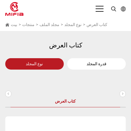
بالعربية
كتاب العرض
>
نوع المجلد
>
مجلد الملف
>
منتجات
>
بيت
English
كتاب العرض
Deutsch
Español
قدرة المجلد
نوع المجلد
Français
Bahasa Indonesia
<
>
Italiano
كتاب العرض
日本語
Português
Русский язык