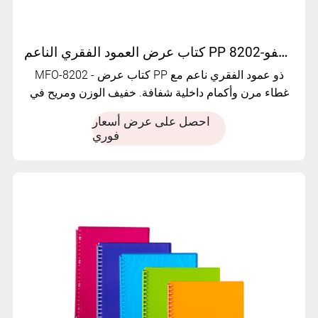
كتاب عرض العمود الفقري الناعم PP خفيف الوزن متعدد الجيوب | مفو-8202
MFO-8202 - كتاب عرض PP ذو عمود الفقري ناعم مع
غطاء مرن وأكمام داخلية شفافة. خفيف الوزن ومريح في
التعامل معه ومثالي لتنظيم المستندات اليومية.
احصل على عرض أسعار
فوري