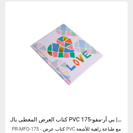
كتاب العرض المغطى بالـ PVC المطبوع | بي آر-مفو-175
PR-MFO-175 - كتاب عرض PVC مع طباعة زاهية للأشعة