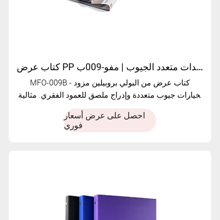
كتاب عرض PP مع ملصق للعمود الفقري – منظم مستندات متعدد الجيوب | مفو-009ب
MFO-009B - كتاب عرض من البولي بروبيلين مزود
بخيارات جيوب متعددة وإدراج ملصق للعمود الفقري. مثالية
لتنظيم الملاحظات والأوراق والمستندات بكفاءة.
احصل على عرض أسعار
فوري