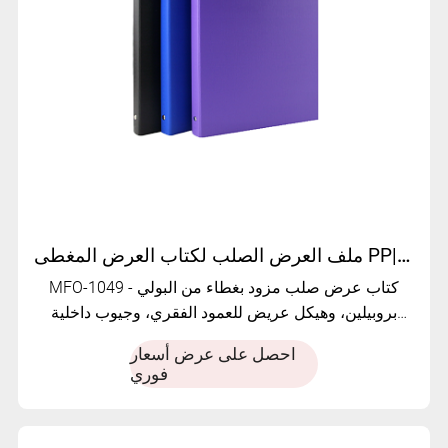
ملف العرض الصلب لكتاب العرض المغطى PP| مفو-1049
MFO-1049 - كتاب عرض صلب مزود بغطاء من البولي
بروبيلين، وهيكل عريض للعمود الفقري، وجيوب داخلية
شفافة من مادة PVC. متين ومنظم ومصمم خصيصًا لجهاز
احصل على عرض أسعار
المستندات المتميز
فوري