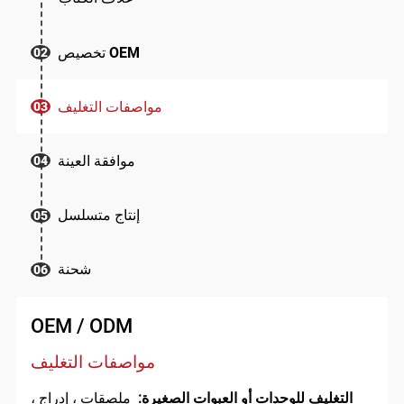
تخصيص OEM
02
مواصفات التغليف
03
موافقة العينة
04
إنتاج متسلسل
05
شحنة
06
OEM / ODM
مواصفات التغليف
التغليف للوحدات أو العبوات الصغيرة:
ملصقات ، إدراج ،