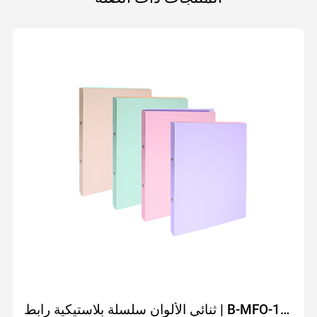
ثنائي الألوان سلسلة بلاستيكية رابط | B-MFO-11115