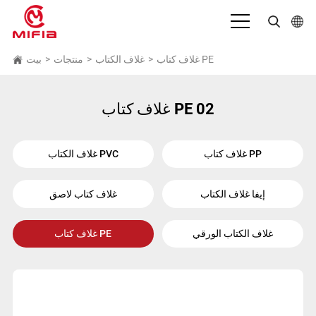
بالعربية
غلاف كتاب PE
>
غلاف الكتاب
>
منتجات
>
بيت
English
غلاف كتاب PE 02
Deutsch
Español
غلاف كتاب PP
غلاف الكتاب PVC
Français
إيفا غلاف الكتاب
غلاف كتاب لاصق
Bahasa Indonesia
Italiano
غلاف الكتاب الورقي
غلاف كتاب PE
日本語
Português
Русский язык