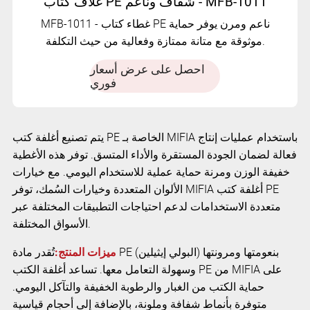
غلاف كتاب PE شفاف وناعم - MFB-1011
MFB-1011 - غطاء كتاب PE ناعم ومرن يوفر حماية
موثوقة مع متانة ممتازة وفعالية من حيث التكلفة.
احصل على عرض أسعار
فوري
يتم تصنيع أغلفة كتب PE الخاصة بـ MIFIA باستخدام عمليات إنتاج
فعالة لضمان الجودة المستقرة والأداء المتسق. توفر هذه الأغطية
خفيفة الوزن ومرنة حماية عملية للاستخدام اليومي. مع خيارات
الألوان المتعددة وخيارات السُمك، توفر MIFIA أغلفة كتب PE
متعددة الاستخدامات لدعم احتياجات التطبيقات المختلفة عبر
الأسواق المختلفة.
ميزات المنتج:
تُقدر مادة PE (البولي إيثيلين) بنعومتها ومرونتها
وسهولة التعامل معها. تساعد أغلفة الكتب PE من MIFIA على
حماية الكتب من الغبار والرطوبة الخفيفة والتآكل اليومي.
متوفرة بأنماط شفافة وملونة، بالإضافة إلى أحجام قياسية