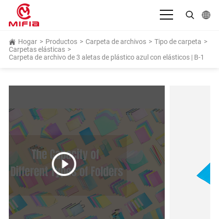
Español
Hogar
>
Productos
>
Carpeta de archivos
>
Tipo de carpeta
>
Carpetas elásticas
>
Carpeta de archivo de 3 aletas de plástico azul con elásticos | B-1
English
بالعربية
Deutsch
Français
Bahasa Indonesia
Italiano
日本語
Português
Русский язык