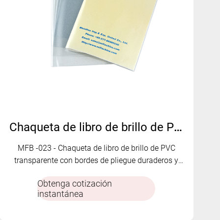
Chaqueta de libro de brillo de PVC transparente con acabado con brillo MFB-023
MFB -023 - Chaqueta de libro de brillo de PVC
transparente con bordes de pliegue duraderos y
acabado brillante. Elegante, protector y adaptable
Obtenga cotización
para múltiples mercados.
instantánea