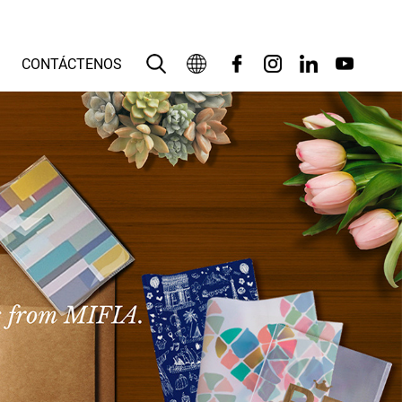
CONTÁCTENOS
Español
English
بالعربية
Deutsch
Français
Bahasa Indonesia
Italiano
日本語