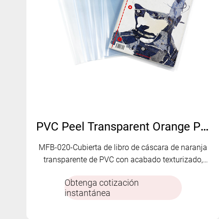
PVC Peel Transparent Orange Peel Cover de libros texturizados MFB-020
MFB-020-Cubierta de libro de cáscara de naranja
transparente de PVC con acabado texturizado,
bordes dobles y ajuste duradero para la
Obtenga cotización
protección de libros e identificación fácil.
instantánea