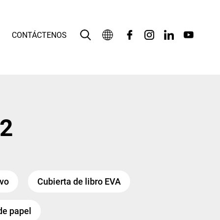
CONTÁCTENOS
Español
English
بالعربية
02
Deutsch
Français
Bahasa Indonesia
ivo
Cubierta de libro EVA
Italiano
 de papel
日本語