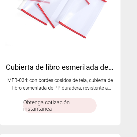
Cubierta de libro esmerilada de PP con borde cosido de tela - MFB-034
MFB-034: con bordes cosidos de tela, cubierta de
libro esmerilada de PP duradera, resistente a
desgarros, flexible y personalizable para una
Obtenga cotización
protección duradera del libro.
instantánea