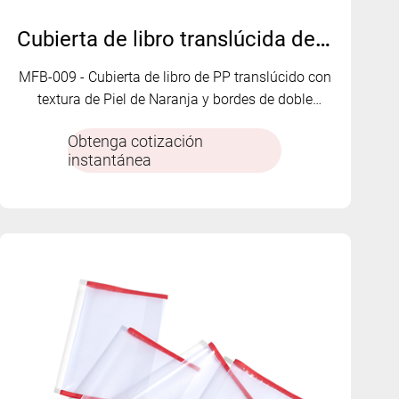
Cubierta de libro translúcida de piel de naranja PP - MFB-009
MFB-009 - Cubierta de libro de PP translúcido con
textura de Piel de Naranja y bordes de doble
pliegue. Durable, flexible y personalizable para uso
Obtenga cotización
escolar u oficina.
instantánea