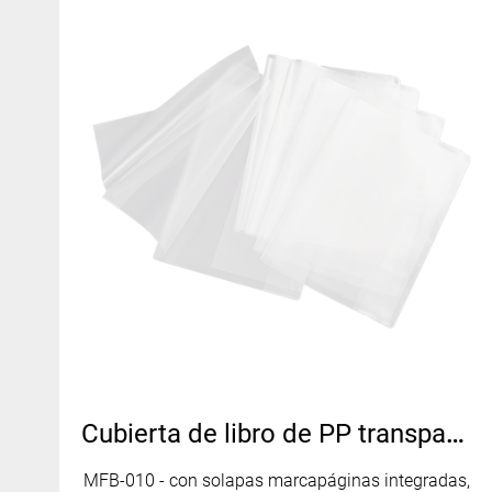
Cubierta de libro de PP transparente de piel de naranja con solapa doble para marcapáginas - MFB-010
MFB-010 - con solapas marcapáginas integradas,