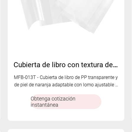
Cubierta de libro con textura de cáscara de naranja transparente de PP con lomo ajustable y tira adhesiva MFB-013T
MFB-013T - Cubierta de libro de PP transparente y
de piel de naranja adaptable con lomo ajustable y
tira adhesiva: duradera, elegante y versátil.
Obtenga cotización
instantánea