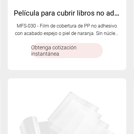
Película para cubrir libros no adhesiva de PP - MFS-030
MFS-030 - Film de cobertura de PP no adhesivo
con acabado espejo o piel de naranja. Sin núcleo,
personalizable y económico para una protección
Obtenga cotización
flexible de libros.
instantánea