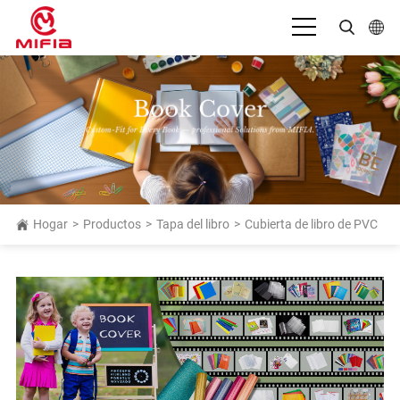
Español
English
بالعربية
Deutsch
Français
Hogar
>
Productos
>
Tapa del libro
>
Cubierta de libro de PVC
Bahasa Indonesia
Italiano
日本語
Português
Русский язык