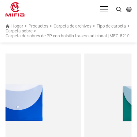
Español
Hogar
>
Productos
>
Carpeta de archivos
>
Tipo de carpeta
>
Carpeta sobre
>
Carpeta de sobres de PP con bolsillo trasero adicional | MFO-8210
English
بالعربية
Deutsch
Français
Bahasa Indonesia
Italiano
日本語
Português
Русский язык