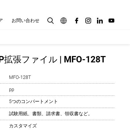
ア
お問い合わせ
日本語
English
拡張ファイル | MFO-128T
بالعربية
Deutsch
MFO-128T
pp
Español
5つのコンパートメント
Français
試験用紙、書類、請求書、領収書など。
Bahasa Indonesia
カスタマイズ
Italiano