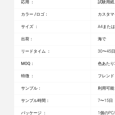
応用 ：
試験用紙
カラー /ロゴ：
カスタマ
サイズ ：
A4また
出荷：
海で
リードタイム ：
30〜4
MOQ：
色あたり3
特徴 ：
フレンド
サンプル：
利用可能
サンプル時間：
7〜15日
パッケージ ：
1個のPC/