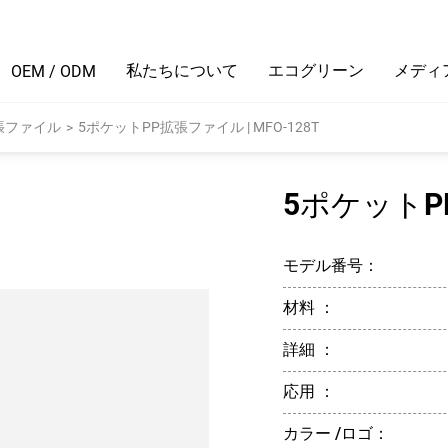
私たちについて
エコグリーン
メディ
OEM / ODM
張ファイル
5ポケットPP拡張ファイル | MFO-128T
>
5ポケットPP
モデル番号：
材料 ：
詳細 ：
応用 ：
カラー /ロゴ：