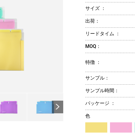
サイズ ：
出荷：
リードタイム ：
MOQ：
特徴 ：
サンプル：
サンプル時間：
>
パッケージ ：
色