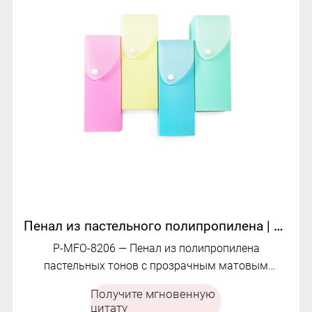
Пенал из пастельного полипропилена | МФО-П-8 | П-МФО-8206
P-MFO-8206 — Пенал из полипропилена
пастельных тонов с прозрачным матовым
ящиком, белой застежкой и лаконичным
Получите мгновенную
минималистским дизайном.
цитату