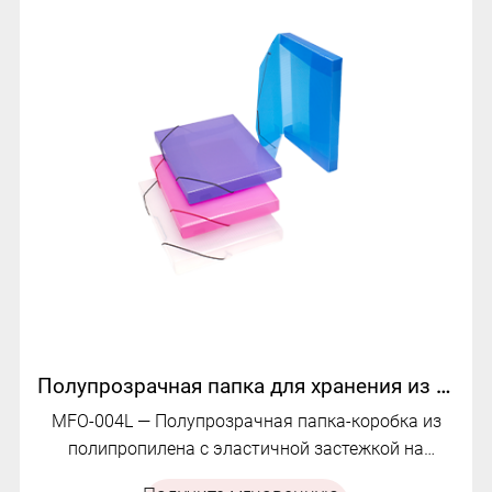
Полупрозрачная папка для хранения из полипропилена | МФО-004Л
MFO-004L — Полупрозрачная папка-коробка из
полипропилена с эластичной застежкой на
шнурке, широким выдвижным корешком и