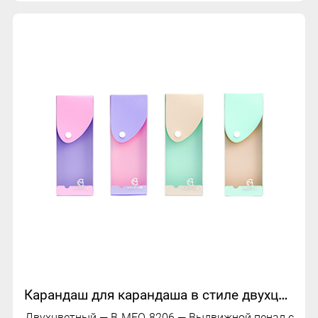
Карандаш для карандаша в стиле двухцветного ящика | B-MFO-8206
Двухцветный — B-MFO-8206 — Выдвижной пенал с