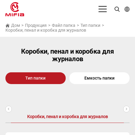
Русский язык
Дом
>
Продукция
>
Файл папка
>
Тип папки
>
Коробки, пенал и коробка для журналов
English
بالعربية
Коробки, пенал и коробка для
журналов
Deutsch
Español
Тип папки
Емкость папки
Français
Bahasa Indonesia
<
>
Italiano
Коробки, пенал и коробка для журналов
日本語
Português