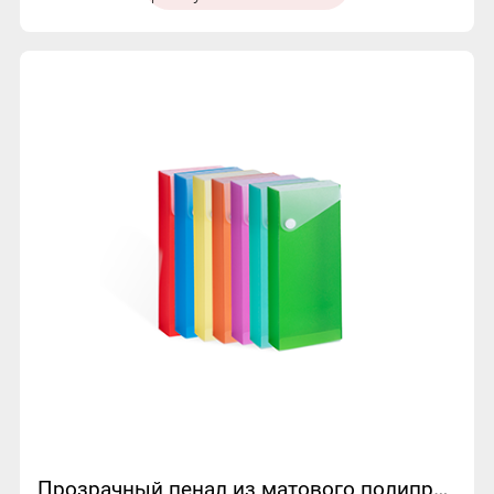
Прозрачный пенал из матового полипропилена | МФО-8206