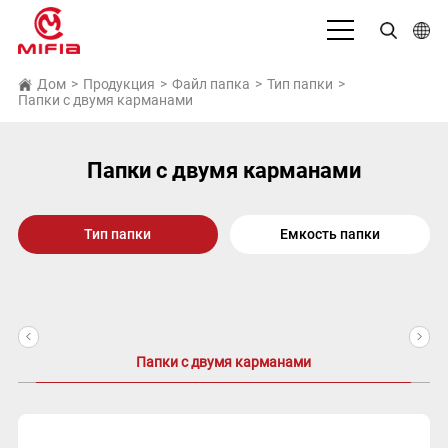
Русский язык
Дом
>
Продукция
>
Файл папка
>
Тип папки
>
Папки с двумя карманами
English
بالعربية
Папки с двумя карманами
Deutsch
Тип папки
Емкость папки
Español
Français
Bahasa Indonesia
<
>
Italiano
Папки с двумя карманами
日本語
Português