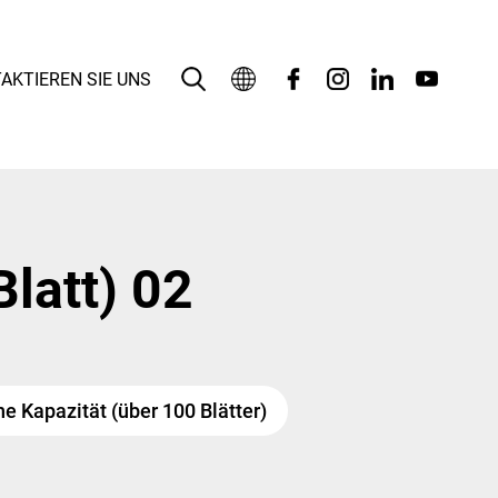
AKTIEREN SIE UNS
Deutsch
English
بالعربية
latt) 02
Español
Français
Bahasa Indonesia
e Kapazität (über 100 Blätter)
Italiano
日本語