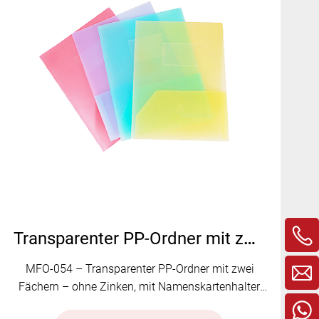
Transparenter PP-Ordner mit zwei Fächern und Steckplatz für Visitenkarten | MFO-054
MFO-054 – Transparenter PP-Ordner mit zwei
Fächern – ohne Zinken, mit Namenskartenhalter,
leicht, langlebig, passgenau