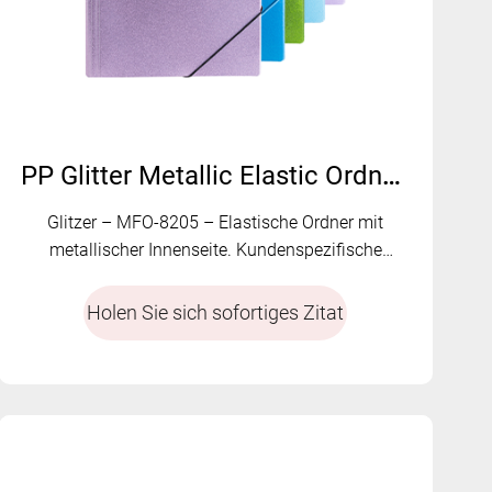
PP Glitter Metallic Elastic Ordner | MFO-8205
Glitzer – MFO-8205 – Elastische Ordner mit
metallischer Innenseite. Kundenspezifische
Farben und farblich abgestimmtes Gummiband
erhältlich.
Holen Sie sich sofortiges Zitat