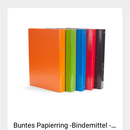
Buntes Papierring -Bindemittel - glänzend laminiert | MFO-044