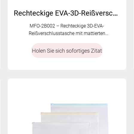
Rechteckige EVA-3D-Reißverschlusstasche – MFO-2B002
MFO-2B002 – Rechteckige 3D-EVA-
Reißverschlusstasche mit mattierten
Volltonfarben, Soft-Touch-Oberfläche,
kontrastierendem Reißverschluss und Tragegurt
Holen Sie sich sofortiges Zitat
für einfache Handhabung.