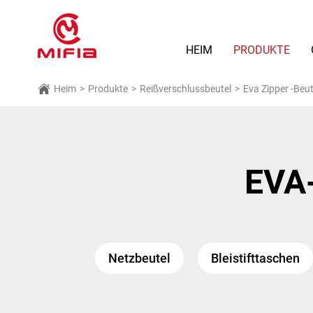
HEIM
PRODUKTE
Heim
>
Produkte
>
Reißverschlussbeutel
>
Eva Zipper -Beut
EVA-
Netzbeutel
Bleistifttaschen