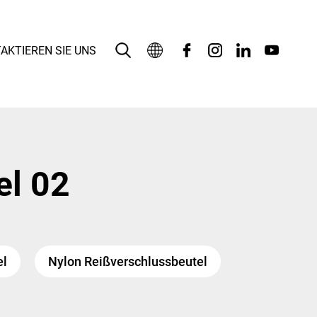
AKTIEREN SIE UNS
Deutsch
English
بالعربية
el 02
Español
Français
Bahasa Indonesia
el
Nylon Reißverschlussbeutel
Italiano
日本語