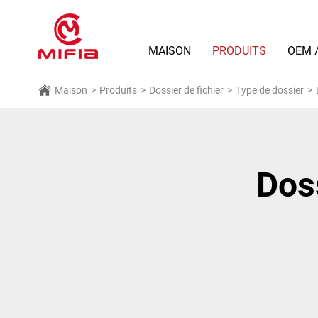
MAISON
PRODUITS
OEM 
Maison
>
Produits
>
Dossier de fichier
>
Type de dossier
>
Doss