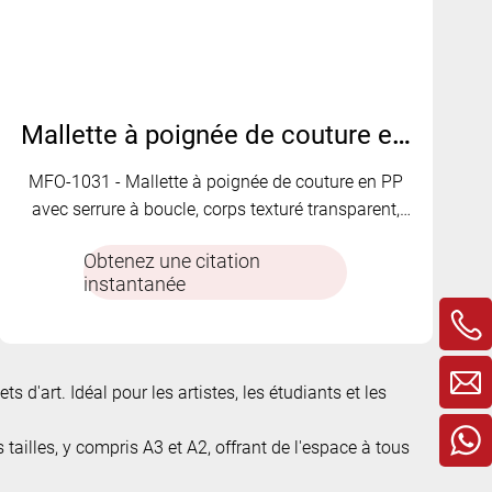
Mallette à poignée de couture en PP | MFO-1031
MFO-1031 - Mallette à poignée de couture en PP
avec serrure à boucle, corps texturé transparent,
bord de reliure en tissu, dos en tissu extensible et
Obtenez une citation
multifonction à plusieurs compartiments
instantanée
s d'art. Idéal pour les artistes, les étudiants et les
 tailles, y compris A3 et A2, offrant de l'espace à tous