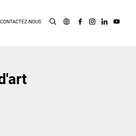
CONTACTEZ-NOUS
Français
English
بالعربية
d'art
Deutsch
Español
Bahasa Indonesia
Italiano
日本語