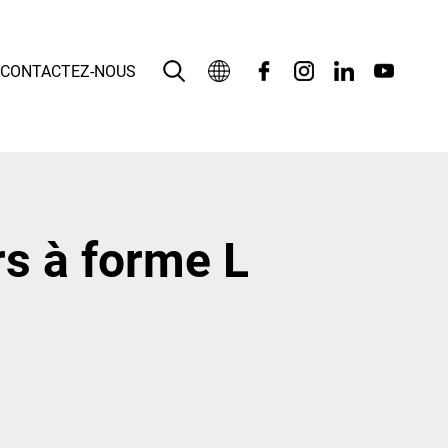
CONTACTEZ-NOUS
Français
English
بالعربية
rs à forme L
Deutsch
Español
Bahasa Indonesia
Italiano
日本語