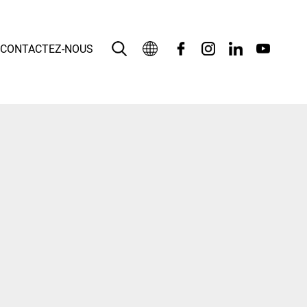
CONTACTEZ-NOUS
Français
English
بالعربية
Deutsch
Español
Bahasa Indonesia
Italiano
日本語