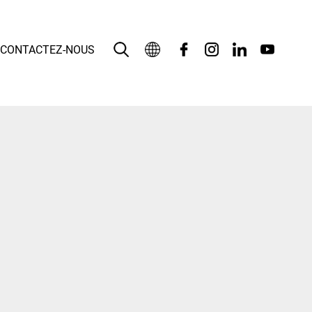
CONTACTEZ-NOUS
Français
English
بالعربية
Deutsch
Español
Bahasa Indonesia
Italiano
日本語