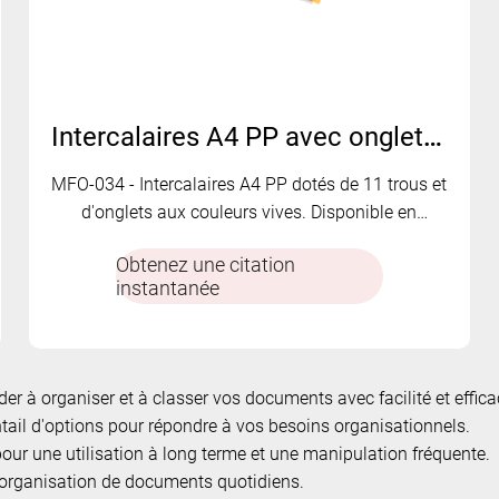
Intercalaires A4 PP avec onglets colorés – Options de plusieurs pages | MFO-034
MFO-034 - Intercalaires A4 PP dotés de 11 trous et
d'onglets aux couleurs vives. Disponible en
configuration de 5, 10, 12 ou 20 pages
Obtenez une citation
instantanée
er à organiser et à classer vos documents avec facilité et effi
tail d'options pour répondre à vos besoins organisationnels.
our une utilisation à long terme et une manipulation fréquente.
 l'organisation de documents quotidiens.