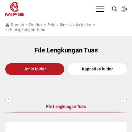
Bahasa Indonesia
Rumah
>
Produk
>
Folder file
>
Jenis folder
>
File Lengkungan Tuas
English
بالعربية
File Lengkungan Tuas
Deutsch
Jenis folder
Kapasitas folder
Español
Français
Italiano
<
>
日本語
File Lengkungan Tuas
Português
Русский язык