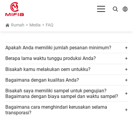
Bahasa Indonesia
Rumah
>
Media
>
FAQ
English
Apakah Anda memiliki jumlah pesanan minimum?
+
بالعربية
Berapa lama waktu tunggu produksi Anda?
+
Deutsch
Bisakah kamu melakukan oem untukku?
+
Español
Bagaimana dengan kualitas Anda?
+
Français
Bisakah saya memiliki sampel untuk pengujian?
+
Italiano
Bagaimana dengan biaya sampel dan waktu sampel?
Bagaimana cara menghindari kerusakan selama
日本語
+
transporasi?
Português
Русский язык