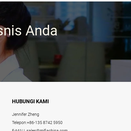
snis Anda
HUBUNGI KAMI
Jennifer Zheng
Telepon:
+86-135 8742 5950
E-MALL:
sales@mifiachina.com