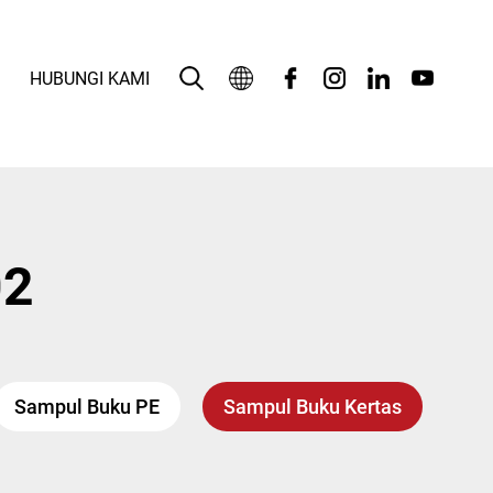
HUBUNGI KAMI
Bahasa Indonesia
English
بالعربية
02
Deutsch
Español
Français
Sampul Buku PE
Sampul Buku Kertas
Italiano
日本語