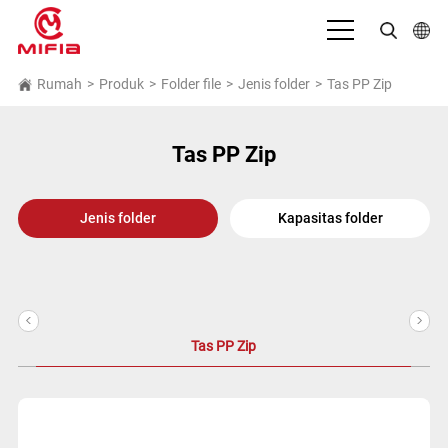
Bahasa Indonesia
Rumah
>
Produk
>
Folder file
>
Jenis folder
>
Tas PP Zip
English
Tas PP Zip
بالعربية
Deutsch
Jenis folder
Kapasitas folder
Español
Français
<
>
Italiano
Tas PP Zip
日本語
Português
Русский язык