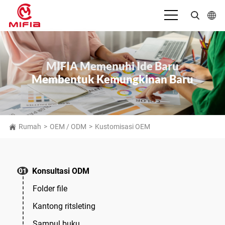
Bahasa Indonesia
English
MIFIA Memenuhi Ide Baru
Membentuk Kemungkinan Baru
بالعربية
Deutsch
Español
Rumah
>
OEM / ODM
>
Kustomisasi OEM
Français
Italiano
Konsultasi ODM
01
日本語
Folder file
Português
Kantong ritsleting
Русский язык
Sampul buku