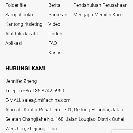
Folder file
Berita
Pendahuluan Perusahaan
Sampul buku
Pameran
Mengapa Memilih Kami
Kantong ritsleting
Video
Alat tulis kreatif
Unduh
Aplikasi
FAQ
Kasus
HUBUNGI KAMI
Jennifer Zheng
Telepon:
+86-135 8742 5950
E-MALL:
sales@mifiachina.com
Alamat : Kantor Pusat : Rm. 701, Gedung Honghai, Jalan
Selatan Changjiahe No. 168, Jalan Louqiao, Distrik Ouhai,
Wenzhou, Zhejiang, Cina