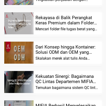
Tulis Khusus
finishing permukaan premium untuk
alat tulis custom. Tingkatkan daya
tarik di pasaran, bangun merek
Rekayasa di Balik Perangkat
Keras Premium dalam Folder
File Tugas Berat
Mencari folder file tugas berat yang
andal? Kami menggabungkan ilmu
material tingkat lanjut dengan presisi
ha
Dari Konsep hingga Kontainer:
Solusi ODM dan OEM yang
Dapat Diskalakan untuk Merek
Skalakan merek alat tulis Anda
Alat Tulis
dengan MIFIA. Kami menawarkan
solusi ODM/OEM yang fleksibel,
prototipe yang telah diuji sebelumnya,
Kekuatan Sinergi: Bagaimana
QC Lintas Departemen MIFIA
Memastikan Tingkat Kecacatan
Temukan bagaimana sistem QC lintas
yang Sangat Rendah dalam
departemen MIFIA menyatukan tim
penjualan, produksi, dan desain untuk
Pro...
mencapai tujuan
MIFIA Berhasil Menyelesaikan