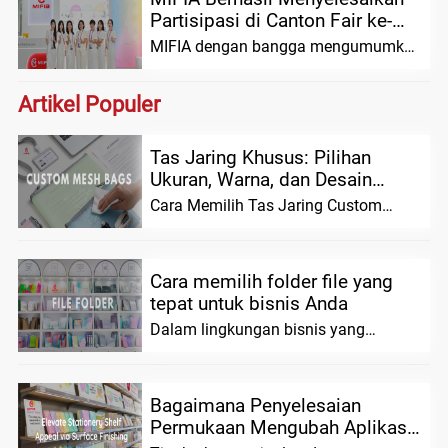
Partisipasi di Canton Fair ke-
139: Memperkenalkan Lubang
MIFIA dengan bangga mengumumkan
Inovatif...
keberhasilan partisipasinya dalam
Impor Tiongkok ke-139
Artikel Populer
Tas Jaring Khusus: Pilihan
Ukuran, Warna, dan Desain
untuk Pengiriman Massal...
Cara Memilih Tas Jaring Custom
untuk Pesanan Massal (Ukuran,
Bahan & Pilihan Desain...
Cara memilih folder file yang
tepat untuk bisnis Anda
Dalam lingkungan bisnis yang
dinamis saat ini, organisasi yang
efektif tidak lagi ...
Bagaimana Penyelesaian
Permukaan Mengubah Aplikasi