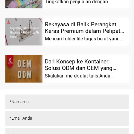
Rak Alat Tulis K...
Tingkatkan penjualan dengan
finishing permukaan premium untuk
alat tulis custom. Tingkatkan rak ...
Rekayasa di Balik Perangkat
Keras Premium dalam Pelipatan
File Tugas Berat...
Mencari folder file tugas berat yang
andal? Kami menggabungkan ilmu
material canggih...
Dari Konsep ke Kontainer:
Solusi ODM dan OEM yang
Dapat Diskalakan untuk...
Skalakan merek alat tulis Anda
dengan MIFIA. Kami menawarkan
solusi ODM/OEM yang fleksibel, ...