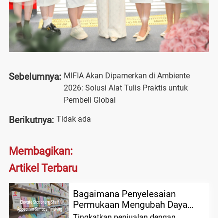
MIFIA Akan Dipamerkan di Ambiente
Sebelumnya:
2026: Solusi Alat Tulis Praktis untuk
Pembeli Global
Tidak ada
Berikutnya:
Membagikan:
Artikel Terbaru
Bagaimana Penyelesaian
Permukaan Mengubah Daya
Tarik dan Penjualan Rak Alat
Tingkatkan penjualan dengan