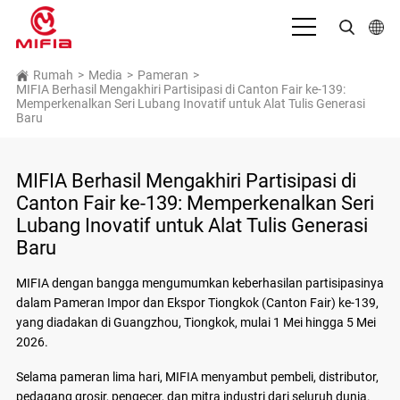
Bahasa Indonesia
Rumah
>
Media
>
Pameran
>
MIFIA Berhasil Mengakhiri Partisipasi di Canton Fair ke-139:
Memperkenalkan Seri Lubang Inovatif untuk Alat Tulis Generasi
English
Baru
بالعربية
MIFIA Berhasil Mengakhiri Partisipasi di
Deutsch
Canton Fair ke-139: Memperkenalkan Seri
Español
Lubang Inovatif untuk Alat Tulis Generasi
Baru
Français
MIFIA dengan bangga mengumumkan keberhasilan partisipasinya
Italiano
dalam Pameran Impor dan Ekspor Tiongkok (Canton Fair) ke-139,
日本語
yang diadakan di Guangzhou, Tiongkok, mulai 1 Mei hingga 5 Mei
2026.
Português
Selama pameran lima hari, MIFIA menyambut pembeli, distributor,
Русский язык
pedagang grosir, pengecer, dan mitra industri dari seluruh dunia.