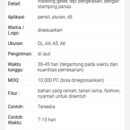
ritsleting geser, tepi pengelasan, dengan
Detail:
stamping panas
Aplikasi:
pensil, aturan, dll.
Warna /
disesuaikan
Logo:
Ukuran:
DL, A4, A5, A6
Pengiriman:
di laut
Waktu
30-45 hari (tergantung pada waktu dan
tunggu:
kuantitas pemesanan)
MOQ:
10.000 PC (bisa dinegosiasikan)
bahan yang ramah, tahan lama, fashion,
Fitur :
nyaman untuk disentuh
Contoh:
Tersedia
Contoh
7-15 hari
Waktu: