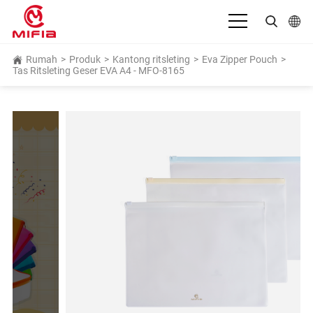
Bahasa Indonesia
Rumah
>
Produk
>
Kantong ritsleting
>
Eva Zipper Pouch
>
Tas Ritsleting Geser EVA A4 - MFO-8165
English
بالعربية
Deutsch
Español
Français
Italiano
日本語
Português
Русский язык