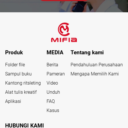
Produk
MEDIA
Tentang kami
Folder file
Berita
Pendahuluan Perusahaan
Sampul buku
Pameran
Mengapa Memilih Kami
Kantong ritsleting
Video
Alat tulis kreatif
Unduh
Aplikasi
FAQ
Kasus
HUBUNGI KAMI