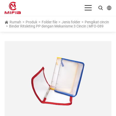
Bahasa Indonesia
Rumah
>
Produk
>
Folder file
>
Jenis folder
>
Pengikat cincin
>
Binder Ritsleting PP dengan Mekanisme 3 Cincin | MFO-089
English
بالعربية
Deutsch
Español
Français
Italiano
日本語
Português
Русский язык