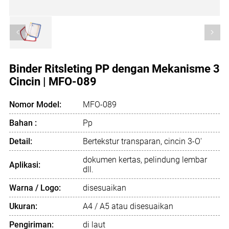
<
>
Binder Ritsleting PP dengan Mekanisme 3
Cincin | MFO-089
Nomor Model:
MFO-089
Bahan :
Pp
Detail:
Bertekstur transparan, cincin 3-O'
dokumen kertas, pelindung lembar
Aplikasi:
dll.
Warna / Logo:
disesuaikan
Ukuran:
A4 / A5 atau disesuaikan
Pengiriman:
di laut