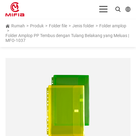
Bahasa Indonesia
Rumah
>
Produk
>
Folder file
>
Jenis folder
>
Folder amplop
>
Folder Amplop PP Tembus dengan Tulang Belakang yang Meluas |
English
MFO-1037
بالعربية
Deutsch
Español
Français
Italiano
日本語
Português
Русский язык