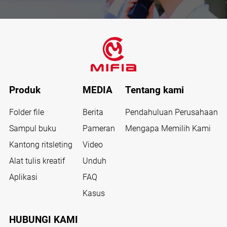
Produk
MEDIA
Tentang kami
Folder file
Berita
Pendahuluan Perusahaan
Sampul buku
Pameran
Mengapa Memilih Kami
Kantong ritsleting
Video
Alat tulis kreatif
Unduh
Aplikasi
FAQ
Kasus
HUBUNGI KAMI