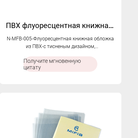
ПВХ флуоресцентная книжная обложка N-MFB-005
N-MFB-005-Флуоресцентная книжная обложка
из ПВХ-с тисненым дизайном,
водонепроницаемым, долговечным, защитите
Получите мгновенную
ваши книги.
цитату