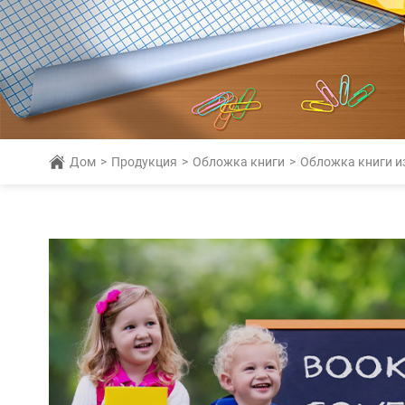
Дом
>
Продукция
>
Обложка книги
>
Обложка книги и