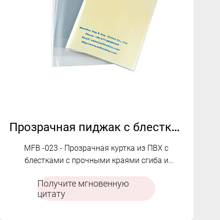
Прозрачная пиджак с блестками из ПВХ с блестящей отделкой MFB-023
MFB -023 - Прозрачная куртка из ПВХ с
блестками с прочными краями сгиба и
блестящей отделкой. Стильный, защитный и
Получите мгновенную
адаптируемый для нескольких рынков.
цитату