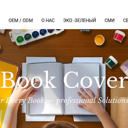
Я
OEM / ODM
О НАС
ЭКО -ЗЕЛЕНЫЙ
СМИ
С