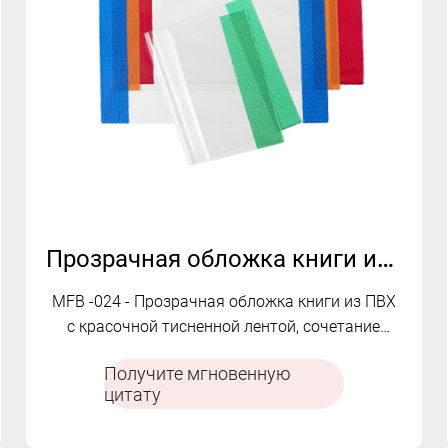
Прозрачная обложка книги из ПВХ с красочной тисненной лентой MFB-024
MFB -024 - Прозрачная обложка книги из ПВХ
с красочной тисненной лентой, сочетание
защиты, долговечности и декоративного
Получите мгновенную
стиля.
цитату