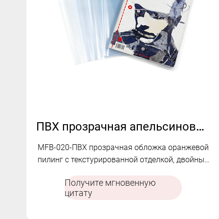
ПВХ прозрачная апельсиновая кожура текстурированная обложка книги MFB-020
MFB-020-ПВХ прозрачная обложка оранжевой
пилинг с текстурированной отделкой, двойные
края и долговечная подгонка для защиты книг
Получите мгновенную
и простой идентификации.
цитату