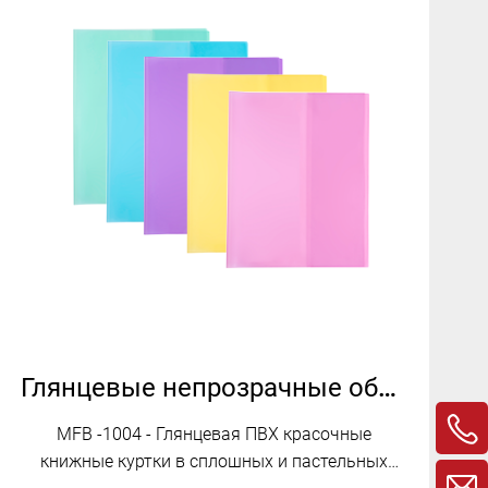
Глянцевые непрозрачные обложки из ПВХ в сплошных и пастельных тонах MFB-1004
MFB -1004 - Глянцевая ПВХ красочные
книжные куртки в сплошных и пастельных