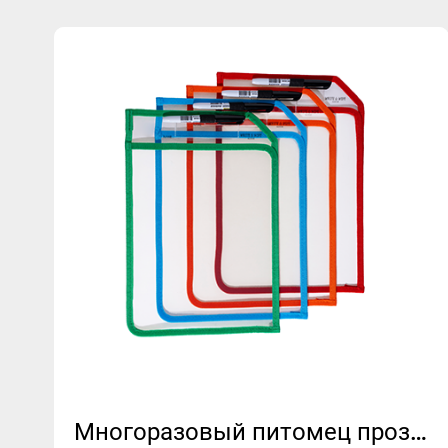
Многоразовый питомец прозрачный сухой стирание карманы | L-образное отверстие | Двойное письмо | MFO-8052