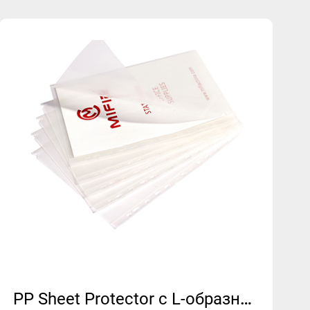
日本語
Português
PP Sheet Protector с L-образной обработкой | MFO-005L