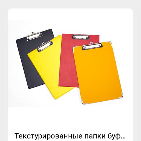
Текстурированные папки буфера обмена PP | Односторонний | Многократные варианты цвета | MFO-092