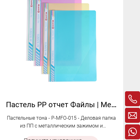
Пастель PP отчет Файлы | Металлический клип и лот позвоночника | Внутренний дизайн кармана треугольника | P-MFO-015
Пастельные тона - P-MFO-015 - Деловая папка
из ПП с металлическим зажимом и
треугольным карманом для удобного