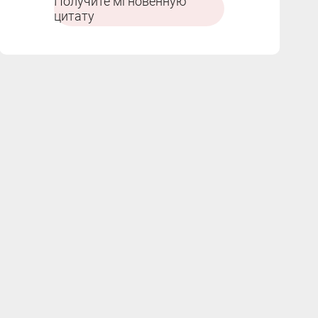
Получите мгновенную
хранения.
цитату