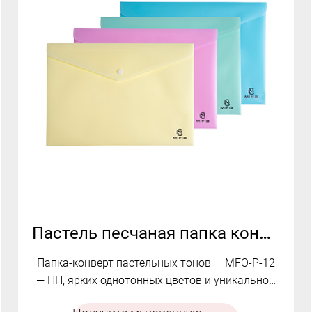
Пастель песчаная папка конверта PP | MFO-P-12
Папка-конверт пастельных тонов — MFO-P-12
— ПП, ярких однотонных цветов и уникальной
песочной текстуры.