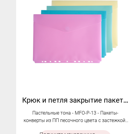
Крюк и петля закрытие пакетов конверта с 11 отверстиями | MFO-P-13
Пастельные тона - MFO-P-13 - Пакеты-
конверты из ПП песочного цвета с застежкой-
липучкой и 11 отверстиями.