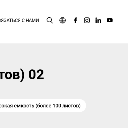
ВЯЗАТЬСЯ С НАМИ
Русский язык
English
بالعربية
тов) 02
Deutsch
Español
Français
окая емкость (более 100 листов)
Bahasa Indonesia
Italiano