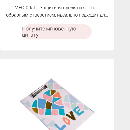
MFO-005L - Защитная пленка из ПП с Г-
образным отверстием, идеально подходит для
защиты документов.
Получите мгновенную
цитату