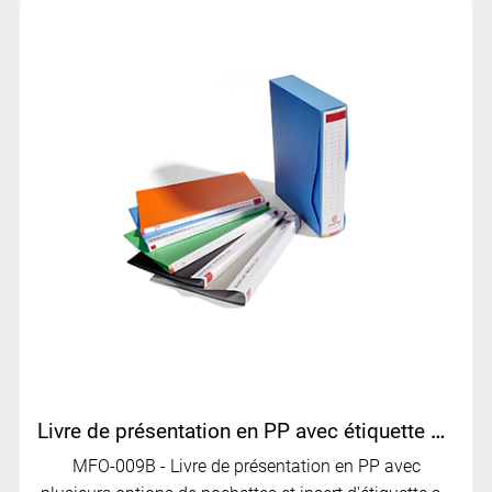
Livre de présentation en PP avec étiquette au dos – Organiseur de documents multi-poches | MFO-009B
MFO-009B - Livre de présentation en PP avec