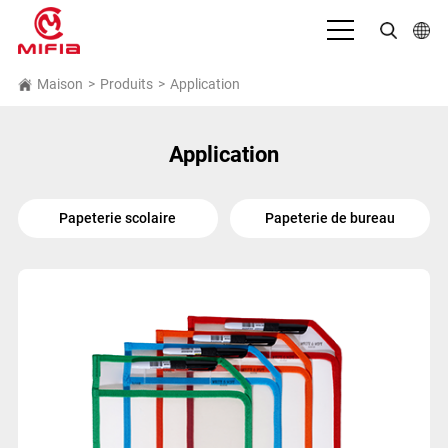
Français
Maison
>
Produits
>
Application
English
Application
بالعربية
Deutsch
Papeterie scolaire
Papeterie de bureau
Español
Bahasa Indonesia
Italiano
日本語
Português
Русский язык