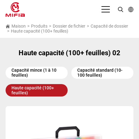
Français
Maison
>
Produits
>
Dossier de fichier
>
Capacité de dossier
>
Haute capacité (100+ feuilles)
English
بالعربية
Haute capacité (100+ feuilles) 02
Deutsch
Capacité mince (1 à 10
Capacité standard (10-
Español
feuilles)
100 feuilles)
Bahasa Indonesia
Haute capacité (100+
feuilles)
Italiano
日本語
Português
Русский язык