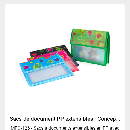
Sacs de document PP extensibles | Conception imprimée | Double compartiments | MFO-126
MFO-126 - Sacs à documents extensibles en PP avec