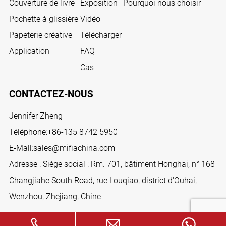
Couverture de livre
Exposition
Pourquoi nous choisir
Pochette à glissière
Vidéo
Papeterie créative
Télécharger
Application
FAQ
Cas
CONTACTEZ-NOUS
Jennifer Zheng
Téléphone:
+86-135 8742 5950
E-Mall:
sales@mifiachina.com
Adresse : Siège social : Rm. 701, bâtiment Honghai, n° 168
Changjiahe South Road, rue Louqiao, district d'Ouhai,
Wenzhou, Zhejiang, Chine
SUIVEZ-NOUS