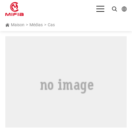
Français
Maison
>
Médias
>
Cas
English
بالعربية
Deutsch
Español
Bahasa Indonesia
Italiano
日本語
Português
Русский язык