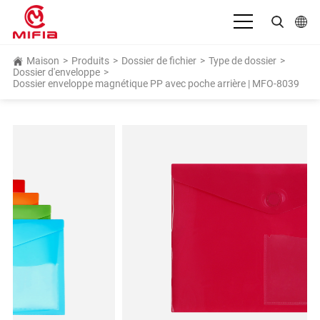
Français
Maison
>
Produits
>
Dossier de fichier
>
Type de dossier
>
Dossier d'enveloppe
>
Dossier enveloppe magnétique PP avec poche arrière | MFO-8039
English
بالعربية
Deutsch
Español
Bahasa Indonesia
Italiano
日本語
Português
Русский язык